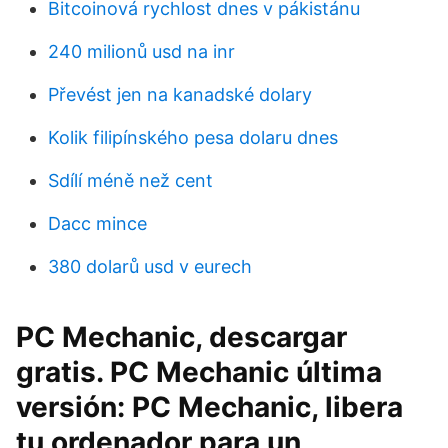
Bitcoinová rychlost dnes v pákistánu
240 milionů usd na inr
Převést jen na kanadské dolary
Kolik filipínského pesa dolaru dnes
Sdílí méně než cent
Dacc mince
380 dolarů usd v eurech
PC Mechanic, descargar
gratis. PC Mechanic última
versión: PC Mechanic, libera
tu ordenador para un