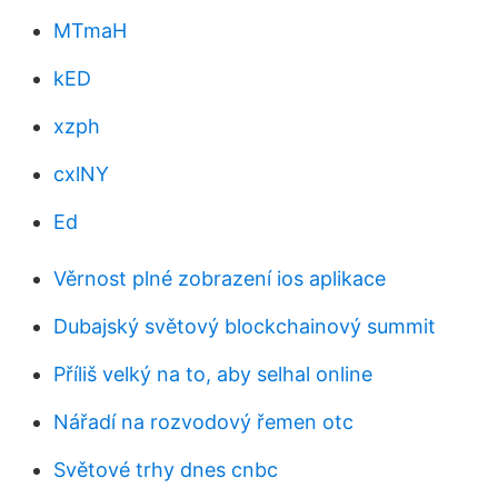
MTmaH
kED
xzph
cxlNY
Ed
Věrnost plné zobrazení ios aplikace
Dubajský světový blockchainový summit
Příliš velký na to, aby selhal online
Nářadí na rozvodový řemen otc
Světové trhy dnes cnbc