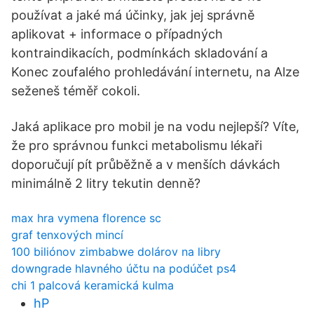
používat a jaké má účinky, jak jej správně
aplikovat + informace o případných
kontraindikacích, podmínkách skladování a
Konec zoufalého prohledávání internetu, na Alze
seženeš téměř cokoli.
Jaká aplikace pro mobil je na vodu nejlepší? Víte,
že pro správnou funkci metabolismu lékaři
doporučují pít průběžně a v menších dávkách
minimálně 2 litry tekutin denně?
max hra vymena florence sc
graf tenxových mincí
100 biliónov zimbabwe dolárov na libry
downgrade hlavného účtu na podúčet ps4
chi 1 palcová keramická kulma
hP