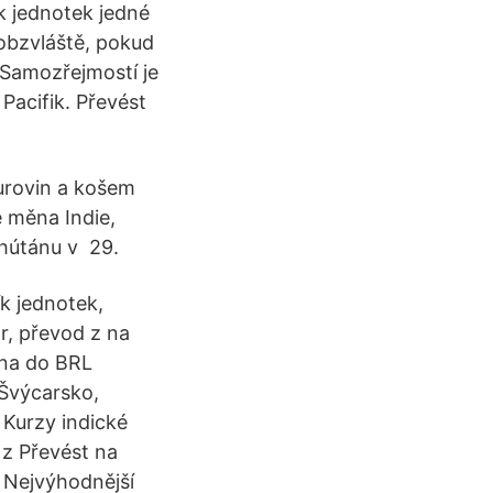
k jednotek jedné
obzvláště, pokud
 Samozřejmostí je
 Pacifik. Převést
surovin a košem
e měna Indie,
Bhútánu v 29.
ík jednotek,
r, převod z na
 na do BRL
 Švýcarsko,
 Kurzy indické
t z Převést na
. Nejvýhodnější