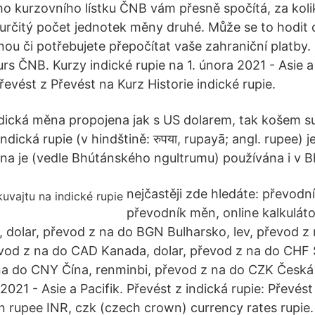
ho kurzovního lístku ČNB vám přesně spočítá, za koli
rčitý počet jednotek měny druhé. Může se to hodit 
nou či potřebujete přepočítat vaše zahraniční platby.
urs ČNB. Kurzy indické rupie na 1. února 2021 - Asie a
Převést z Převést na Kurz Historie indické rupie.
indická měna propojena jak s US dolarem, tak košem 
dická rupie (v hindštině: रुपया, rupayā; angl. rupee) j
a je (vedle Bhútánského ngultrumu) používána i v 
nejčastěji zde hledáte: převodn
převodník měn, online kalkuláto
, dolar, převod z na do BGN Bulharsko, lev, převod z
převod z na do CAD Kanada, dolar, převod z na do CHF
na do CNY Čína, renminbi, převod z na do CZK Česká
 2021 - Asie a Pacifik. Převést z indická rupie: Převés
an rupee INR, czk (czech crown) currency rates rupie