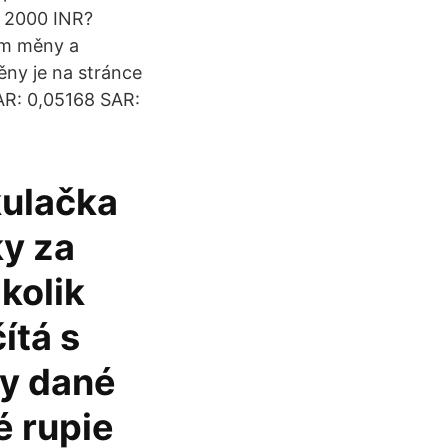
m 2000 INR?
em měny a
ěny je na stránce
SAR: 0,05168 SAR:
kulačka
ky za
kolik
ítá s
ky dané
é rupie