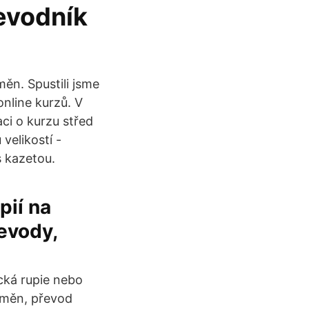
řevodník
ěn. Spustili jsme
nline kurzů. V
ci o kurzu střed
velikostí -
 kazetou.
pií na
evody,
cká rupie nebo
 měn, převod