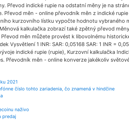
y. Převod indické rupie na odstatní měny je na strá
e. Převod měn - online převodník měn z indické rupi
lního kurzovního lístku vypočte hodnotu vybraného 
 Měnová kalkulačka zobrazí také zpětný převod měny
i. Převod měn můžete provést k libovolnému historic
dek Vysvětlení 1 INR: SAR: 0,05168 SAR: 1 INR = 0,0
ývoje indické rupie (rupie), Kurzovní kalkulačka Indi
. Převodník měn - online konverze jakékoliv světov
oku 2021
efónne číslo tohto zariadenia, čo znamená v hindčine
ka
ecoinu naživo
a predaj