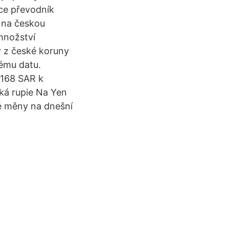
nce převodník
e na českou
množství
 z české koruny
kému datu.
5168 SAR k
cká rupie Na Yen
é měny na dnešní