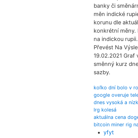
banky či směnárn
měn indické rupi
korunu dle aktuá
konkrétní měny.
na indickou rupi
Převést Na Výsle
19.02.2021 Graf v
směnný kurz dnes
sazby.
koľko dní bolo v r
google overuje tel
dnes vysoká a níz
lrg kolesá
aktuálna cena dog
bitcoin miner rig n
yfyt