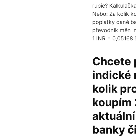
rupie? Kalkulačk
Nebo: Za kolik k
poplatky dané ba
převodník měn in
1 INR = 0,05168 S
Chcete 
indické
kolik p
koupím 
aktuáln
banky č