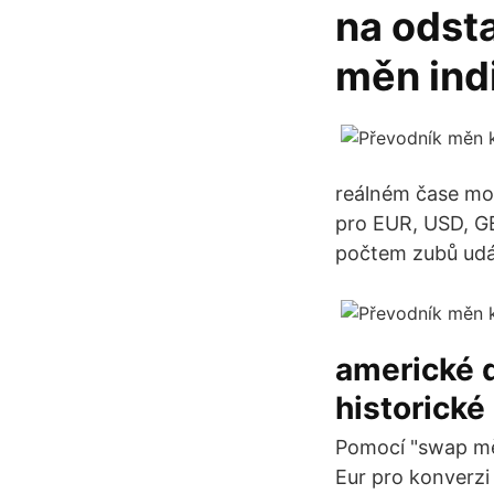
na odsta
měn indi
reálném čase mon
pro EUR, USD, GB
počtem zubů udá
americké d
historické
Pomocí "swap měn
Eur pro konverz