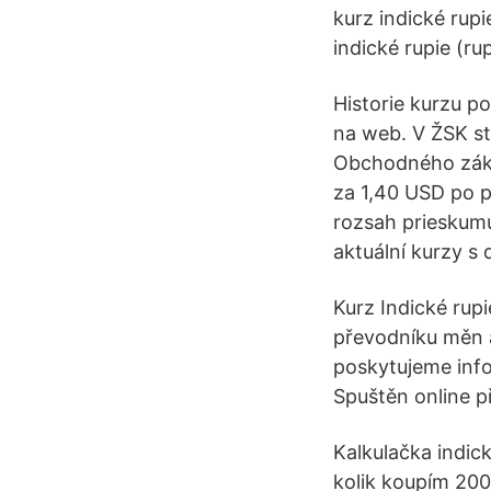
kurz indické rup
indické rupie (r
Historie kurzu p
na web. V ŽSK st
Obchodného zákon
za 1,40 USD po pr
rozsah prieskumu
aktuální kurzy s d
Kurz Indické rup
převodníku měn a
poskytujeme info
Spuštěn online 
Kalkulačka indic
kolik koupím 200