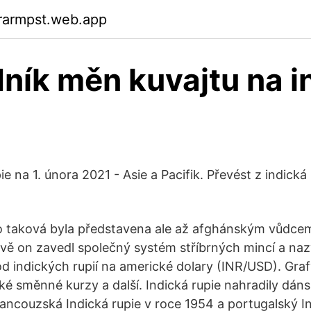
rarmpst.web.app
ník měn kuvajtu na i
ie na 1. února 2021 - Asie a Pacifik. Převést z indická
ko taková byla představena ale až afghánským vůdce
vě on zavedl společný systém stříbrných mincí a naz
řevod indických rupií na americké dolary (INR/USD). Gra
ké směnné kurzy a další. Indická rupie nahradily dáns
rancouzská Indická rupie v roce 1954 a portugalský I