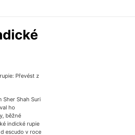
ndické
 rupie: Převést z
m Sher Shah Suri
val ho
fy, běžné
ké indické rupie
nd escudo v roce