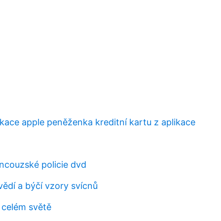
ikace apple peněženka kreditní kartu z aplikace
ancouzské policie dvd
ědí a býčí vzory svícnů
o celém světě