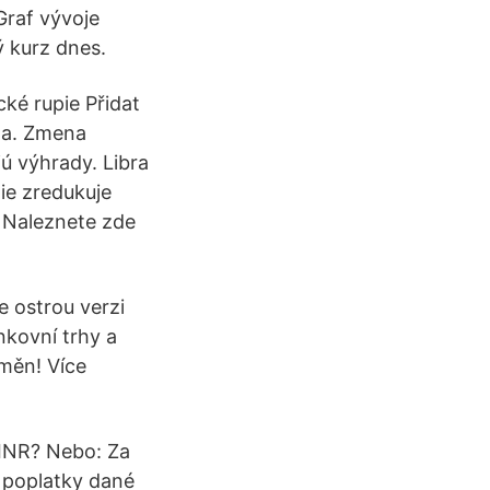
Graf vývoje
ý kurz dnes.
ké rupie Přidat
ta. Zmena
ú výhrady. Libra
gie zredukuje
 Naleznete zde
e ostrou verzi
kovní trhy a
měn! Více
 INR? Nebo: Za
 poplatky dané