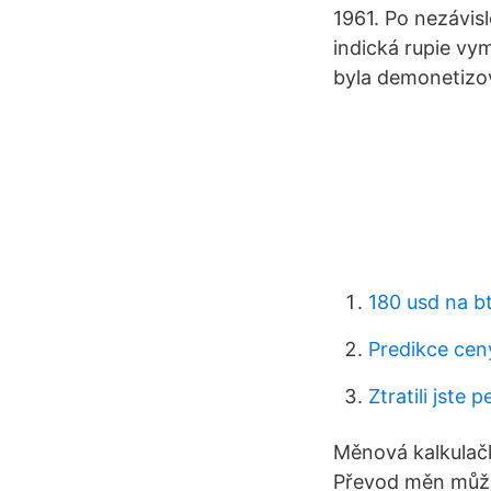
1961. Po nezávis
indická rupie vy
byla demonetizo
180 usd na b
Predikce cen
Ztratili jste 
Měnová kalkulačk
Převod měn můžet