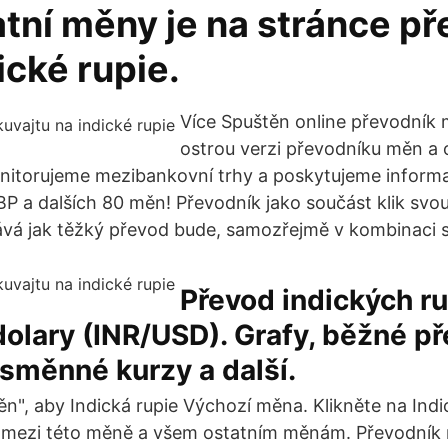
tní měny je na stránce p
cké rupie.
Více Spuštěn online převodník m
ostrou verzi převodníku měn a o
itorujeme mezibankovní trhy a poskytujeme informa
P a dalších 80 měn! Převodník jako součást klik svou 
vá jak těžký převod bude, samozřejmě v kombinaci s
Převod indických ru
olary (INR/USD). Grafy, běžné př
 směnné kurzy a další.
", aby Indická rupie Výchozí měna. Klikněte na Indi
i mezi této měně a všem ostatním měnám. Převodník