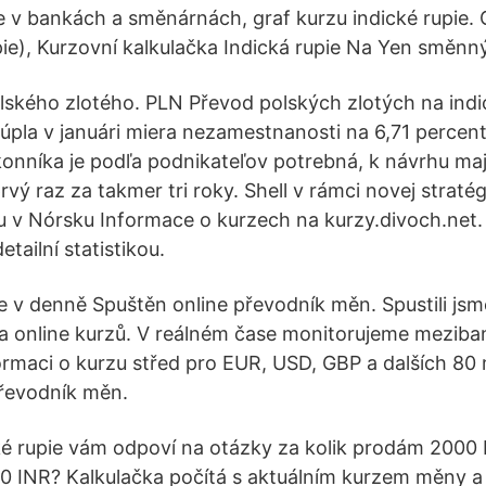
ie v bankách a směnárnách, graf kurzu indické rupie. 
upie), Kurzovní kalkulačka Indická rupie Na Yen směnn
olského zlotého. PLN Převod polských zlotých na indic
úpla v januári miera nezamestnanosti na 6,71 percen
níka je podľa podnikateľov potrebná, k návrhu maj
vý raz za takmer tri roky. Shell v rámci novej straté
 v Nórsku Informace o kurzech na kurzy.divoch.net.
etailní statistikou.
ie v denně Spuštěn online převodník měn. Spustili jsm
 online kurzů. V reálném čase monitorujeme meziban
rmaci o kurzu střed pro EUR, USD, GBP a dalších 80 
převodník měn.
ké rupie vám odpoví na otázky za kolik prodám 2000
0 INR? Kalkulačka počítá s aktuálním kurzem měny a