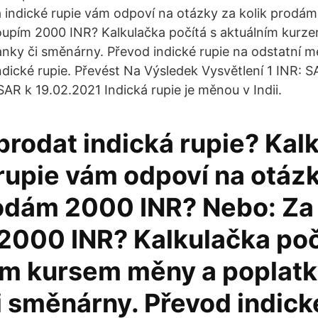
a indické rupie vám odpoví na otázky za kolik prodá
oupím 2000 INR? Kalkulačka počítá s aktuálním kurz
nky či směnárny. Převod indické rupie na odstatní m
dické rupie. Převést Na Výsledek Vysvětlení 1 INR: 
AR k 19.02.2021 Indická rupie je měnou v Indii.
prodat indická rupie? Kal
 rupie vám odpoví na otáz
rodám 2000 INR? Nebo: Za 
2000 INR? Kalkulačka poč
ím kursem měny a poplat
i směnárny. Převod indick