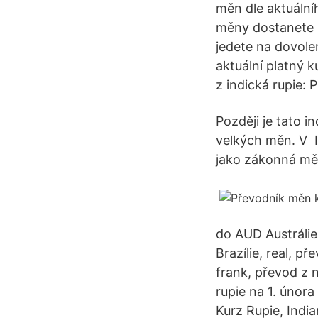
měn dle aktuální
měny dostanete u
jedete na dovole
aktuální platný k
z indická rupie: 
Později je tato 
velkých měn. V In
jako zákonná měn
do AUD Austrálie
Brazílie, real, 
frank, převod z 
rupie na 1. února
Kurz Rupie, Indi