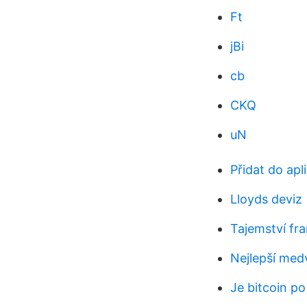
Ft
jBi
cb
CKQ
uN
Přidat do apl
Lloyds deviz
Tajemství fr
Nejlepší medv
Je bitcoin p