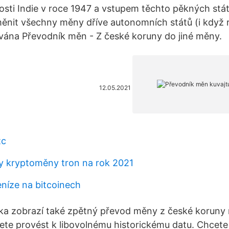
losti Indie v roce 1947 a vstupem těchto pěkných stá
měnit všechny měny dříve autonomních států (i když 
vána Převodník měn - Z české koruny do jiné měny.
12.05.2021
tc
y kryptoměny tron ​​na rok 2021
peníze na bitcoinech
a zobrazí také zpětný převod měny z české koruny na
e provést k libovolnému historickému datu. Chcete 