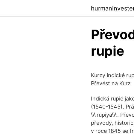
hurmaninveste
Převod
rupie
Kurzy indické rup
Převést na Kurz
Indická rupie ja
(1540-1545). Prá
\\\'rupiya\\\'. P
převody, historic
v roce 1845 se f