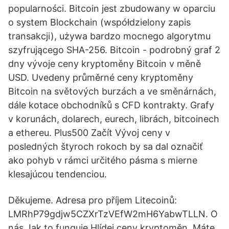
popularności. Bitcoin jest zbudowany w oparciu
o system Blockchain (współdzielony zapis
transakcji), używa bardzo mocnego algorytmu
szyfrującego SHA-256. Bitcoin - podrobný graf 2
dny vývoje ceny kryptoměny Bitcoin v měně
USD. Uvedeny průměrné ceny kryptoměny
Bitcoin na světových burzách a ve směnárnách,
dále kotace obchodníků s CFD kontrakty. Grafy
v korunách, dolarech, eurech, librách, bitcoinech
a ethereu. Plus500 Začít Vývoj ceny v
posledných štyroch rokoch by sa dal označiť
ako pohyb v rámci určitého pásma s mierne
klesajúcou tendenciou.
Děkujeme. Adresa pro příjem Litecoinů:
LMRhP79gdjw5CZXrTzVEfW2mH6YabwTLLN. O
nás Jak to funguje Hlídej ceny kryptoměn. Máte