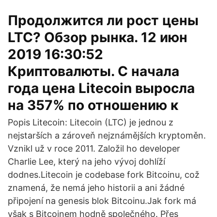
Продолжится ли рост цены
LTC? Обзор рынка. 12 июн
2019 16:30:52
Криптовалюты. С начала
года цена Litecoin выросла
на 357% по отношению к
Popis Litecoin: Litecoin (LTC) je jednou z
nejstarších a zároveň nejznámějších kryptoměn.
Vznikl už v roce 2011. Založil ho developer
Charlie Lee, který na jeho vývoj dohlíží
dodnes.Litecoin je codebase fork Bitcoinu, což
znamená, že nemá jeho historii a ani žádné
připojení na genesis blok Bitcoinu.Jak fork má
však s Bitcoinem hodně společného. Přes