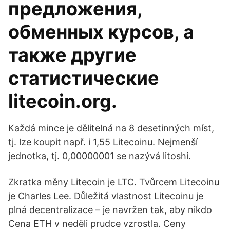
предложения,
обменных курсов, а
также другие
статистические
litecoin.org.
Každá mince je dělitelná na 8 desetinných míst,
tj. lze koupit např. i 1,55 Litecoinu. Nejmenší
jednotka, tj. 0,00000001 se nazývá litoshi.
Zkratka měny Litecoin je LTC. Tvůrcem Litecoinu
je Charles Lee. Důležitá vlastnost Litecoinu je
plná decentralizace – je navržen tak, aby nikdo
Cena ETH v neděli prudce vzrostla. Ceny