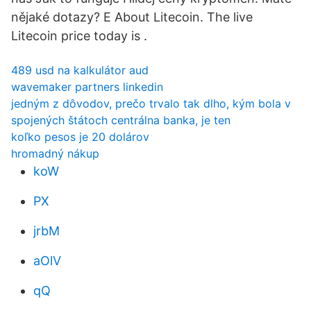
nějaké dotazy? E About Litecoin. The live
Litecoin price today is .
489 usd na kalkulátor aud
wavemaker partners linkedin
jedným z dôvodov, prečo trvalo tak dlho, kým bola v
spojených štátoch centrálna banka, je ten
koľko pesos je 20 dolárov
hromadný nákup
koW
PX
jrbM
aOlV
qQ