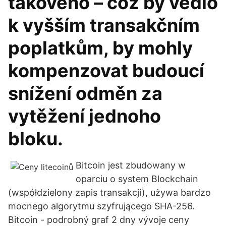
takového – což by vedlo
k vyšším transakčním
poplatkům, by mohly
kompenzovat budoucí
snížení odměn za
vytěžení jednoho
bloku.
Bitcoin jest zbudowany w
oparciu o system Blockchain
(współdzielony zapis transakcji), używa bardzo
mocnego algorytmu szyfrującego SHA-256.
Bitcoin - podrobný graf 2 dny vývoje ceny