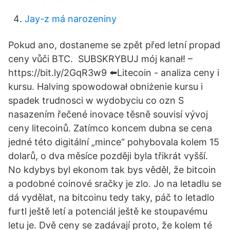
Jay-z má narozeniny
Pokud ano, dostaneme se zpět před letní propad
ceny vůči BTC. ️ SUBSKRYBUJ mój kanał! –
https://bit.ly/2GqR3w9 ⬅️Litecoin - analiza ceny i
kursu. Halving spowodował obniżenie kursu i
spadek trudnosci w wydobyciu co ozn S
nasazením řečené inovace těsně souvisí vývoj
ceny litecoinů. Zatímco koncem dubna se cena
jedné této digitální „mince“ pohybovala kolem 15
dolarů, o dva měsíce později byla třikrát vyšší.
No kdybys byl ekonom tak bys věděl, že bitcoin
a podobné coinové sračky je zlo. Jo na letadlu se
dá vydělat, na bitcoinu tedy taky, páč to letadlo
furtl ještě letí a potenciál ještě ke stoupavému
letu je. Dvě ceny se zadávají proto, že kolem té