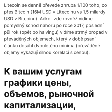
Litecoin se denně převede zhruba 1/100 toho, co
přes Bitcoin (16M USD v Litecoinu vs 1,5 milardy
USD v Bitcoinu). Ačkoli zde rovněž vidíme
pomyslný schod nahoru po roce 2017, poslední
půl rok (opět po halvingu) vidíme strmý propad v
převáděných objemech, který v době psaní
článku dosáhl dvouletého minima (převáděné
objemy vykazují silnou korelaci s cenou).
К вашим услугам
графики цены,
объемов, рыночной
капитализации,