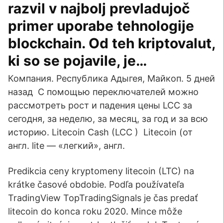
razvil v najbolj prevladujoč
primer uporabe tehnologije
blockchain. Od teh kriptovalut,
ki so se pojavile, je…
Компания. Республика Адыгея, Майкоп. 5 дней
назад С помощью переключателей можно
рассмотреть рост и падения цены LCC за
сегодня, за неделю, за месяц, за год и за всю
историю. Litecoin Cash (LCC ) Litecoin (от
англ. lite — «легкий», англ.
Predikcia ceny kryptomeny litecoin (LTC) na
krátke časové obdobie. Podľa používateľa
TradingView TopTradingSignals je čas predať
litecoin do konca roku 2020. Mince môže