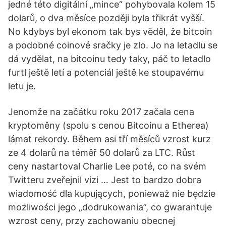
jedné této digitální „mince“ pohybovala kolem 15
dolarů, o dva měsíce později byla třikrát vyšší.
No kdybys byl ekonom tak bys věděl, že bitcoin
a podobné coinové sračky je zlo. Jo na letadlu se
dá vydělat, na bitcoinu tedy taky, páč to letadlo
furtl ještě letí a potenciál ještě ke stoupavému
letu je.
Jenomže na začátku roku 2017 začala cena
kryptoměny (spolu s cenou Bitcoinu a Etherea)
lámat rekordy. Během asi tří měsíců vzrost kurz
ze 4 dolarů na téměř 50 dolarů za LTC. Růst
ceny nastartoval Charlie Lee poté, co na svém
Twitteru zveřejnil vizi … Jest to bardzo dobra
wiadomość dla kupujących, ponieważ nie będzie
możliwości jego „dodrukowania”, co gwarantuje
wzrost ceny, przy zachowaniu obecnej