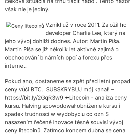
celková situácia na trhu tlačiť nadol. Tento názor
však nie je jediný.
Vznikl už v roce 2011. Založil ho
developer Charlie Lee, který na
jeho vývoj dohlíží dodnes. Autor: Martin Píša.
Martin Píša se již několik let aktivně zajímá o
obchodování binárních opcí a forexu přes
internet.
Pokud ano, dostaneme se zpět před letní propad
ceny vůči BTC. ️ SUBSKRYBUJ mój kanał! –
https://bit.ly/2GqR3w9 ⬅️Litecoin - analiza ceny i
kursu. Halving spowodował obniżenie kursu i
spadek trudnosci w wydobyciu co ozn S
nasazením řečené inovace těsně souvisí vývoj
ceny litecoinů. Zatímco koncem dubna se cena