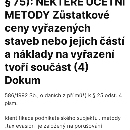
§ 75): NĚKTERÉ ÚČETNÍ
METODY Zůstatkové
ceny vyřazených
staveb nebo jejich částí
a náklady na vyřazení
tvoří součást (4)
Dokum
586/1992 Sb., o daních z příjmů*) k § 25 odst. 4
písm.
Identifikace podnikatelského subjektu . metody
„tax evasion“ je založený na porušování