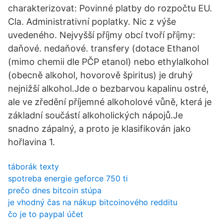
charakterizovat: Povinné platby do rozpočtu EU.
Cla. Administrativní poplatky. Nic z výše
uvedeného. Nejvyšší příjmy obcí tvoří příjmy:
daňové. nedaňové. transfery (dotace Ethanol
(mimo chemii dle PČP etanol) nebo ethylalkohol
(obecně alkohol, hovorově špiritus) je druhý
nejnižší alkohol.Jde o bezbarvou kapalinu ostré,
ale ve zředění příjemné alkoholové vůně, která je
základní součástí alkoholických nápojů.Je
snadno zápalný, a proto je klasifikován jako
hořlavina 1.
táborák texty
spotreba energie geforce 750 ti
prečo dnes bitcoin stúpa
je vhodný čas na nákup bitcoinového redditu
čo je to paypal účet