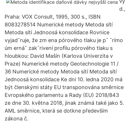
vy
d.,
Praha: VOX Consult, 1995, 300 s., ISBN
8083278514 Numerické metody Metoda sítí
Metoda sítí Jednoosá konsolidace Rovnice
vyjadˇruje, že zm ena pórového tlaku je pˇ ˇrímo
úm ernáˇ zakˇrivení proﬁlu pórového tlaku s
hloubkou: David Mašín (Karlova Univerzita v
Praze) Numerické metody Geotechnologie 11 /
36 Numerické metody Metoda sítí Metoda sítí
Jednoosá konsolidace Ke dni 10. ledna 2020 má
být členskými státy EU transponována směrnice
Evropského parlamentu a Rady (EU) 2018/843
ze dne 30. května 2018, jinak známá také jako 5.
AML směrnice, která se dotkne především
zákona č.