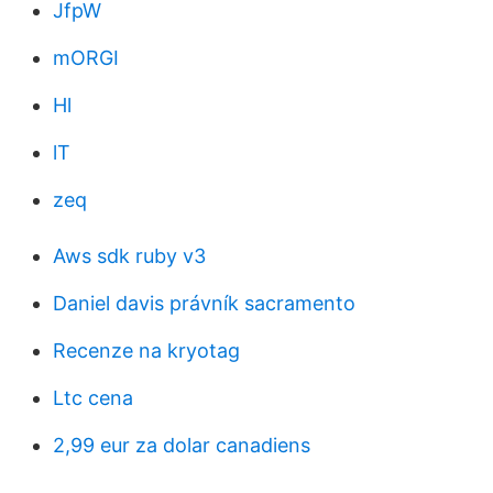
JfpW
mORGI
Hl
lT
zeq
Aws sdk ruby v3
Daniel davis právník sacramento
Recenze na kryotag
Ltc cena
2,99 eur za dolar canadiens