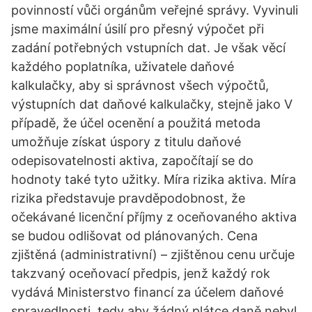
povinností vůči orgánům veřejné správy. Vyvinuli
jsme maximální úsilí pro přesný výpočet při
zadání potřebných vstupních dat. Je však věcí
každého poplatníka, uživatele daňové
kalkulačky, aby si správnost všech výpočtů,
výstupních dat daňové kalkulačky, stejně jako V
případě, že účel ocenění a použitá metoda
umožňuje získat úspory z titulu daňové
odepisovatelnosti aktiva, započítají se do
hodnoty také tyto užitky. Míra rizika aktiva. Míra
rizika představuje pravděpodobnost, že
očekávané licenční příjmy z oceňovaného aktiva
se budou odlišovat od plánovaných. Cena
zjištěná (administrativní) – zjištěnou cenu určuje
takzvaný oceňovací předpis, jenž každý rok
vydává Ministerstvo financí za účelem daňové
spravedlnosti, tedy aby žádný plátce daně nebyl